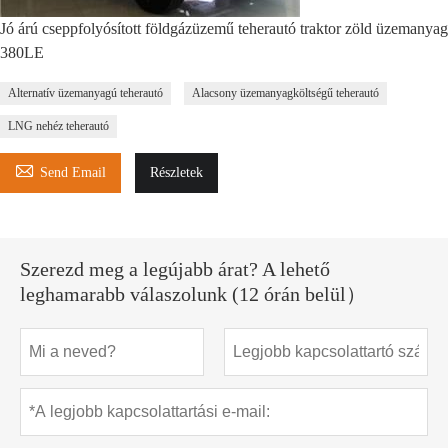
Jó árú cseppfolyósított földgázüzemű teherautó traktor zöld üzemanyag
380LE
Alternatív üzemanyagú teherautó
Alacsony üzemanyagköltségű teherautó
LNG nehéz teherautó

Send Email
Részletek
Szerezd meg a legújabb árat? A lehető
leghamarabb válaszolunk (12 órán belül）