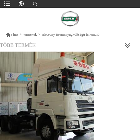

a ház
>
termékek
>
alacsony üzemanyagköltségű teherautó
TÖBB TERMÉK