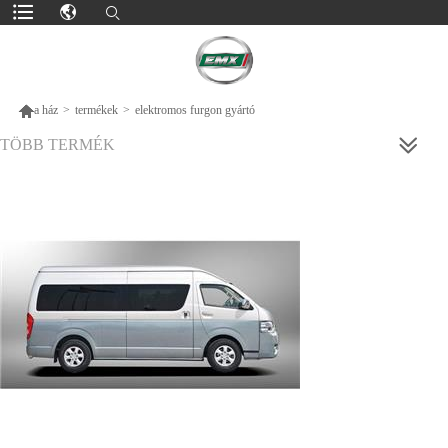

a ház
>
termékek
>
elektromos furgon gyártó
TÖBB TERMÉK