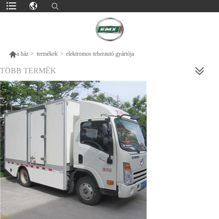

a ház
>
termékek
>
elektromos teherautó gyártója
TÖBB TERMÉK