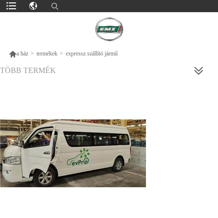

a ház
>
termékek
>
expressz szállító jármű
TÖBB TERMÉK