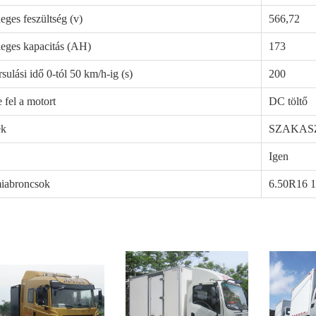
eges feszültség (v)
566,72
eges kapacitás (AH)
173
sulási idő 0-tól 50 km/h-ig (s)
200
e fel a motort
DC töltő
ek
SZAKAS
Igen
iabroncsok
6.50R16 1