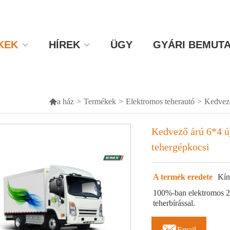
KEK
HÍREK
ÜGY
GYÁRI BEMUT

a ház
>
Termékek
>
Elektromos teherautó
>
Kedvező
Kedvező árú 6*4 ú
tehergépkocsi
A termék eredete
Kín
100%-ban elektromos 2.
teherbírással.

Email