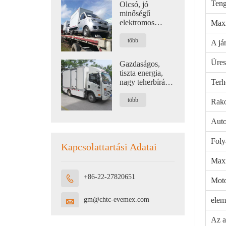
Teng
Olcsó, jó
minőségű
elektromos
Maxi
kisteherautó
logisztikai célra,
több
A já
1,2 tonna
kapacitással
Üres
Gazdaságos,
tiszta energia,
nagy teherbírású
Terh
elektromos
teherautó
több
Rako
logisztikához
Auto
Foly
Kapcsolattartási Adatai
Maxi
+86-22-27820651

Moto
elem
gm@chtc-evemex.com

Az a