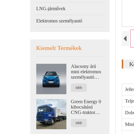
LNG-járművek
Elektromos személyautó
Kiemelt Termékek
K
Alacsony árú
mini elektromos
személyautó
családi nulla
kibocsátású új
több
Jell
energiával
Telj
Green Energy 0
kibocsátású
CNG-traktor
Dobo
logisztikai célra
420 LE
több
Mini