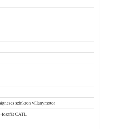
ágneses szinkron villanymotor
s-foszfát CATL