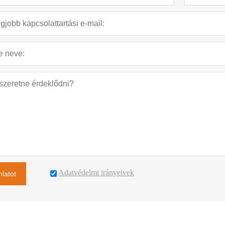
Adatvédelmi irányelvek
nlatot