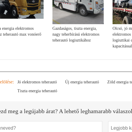
ta energia elektromos
Gazdaságos, tiszta energia,
Olcsó, jó 
z teherautó max vonóerő
nagy teherbírású elektromos
elektromos 
teherautó logisztikához
logisztikai 
kapacitással
elölése:
Jó elektromos teherautó
Új energia teherautó
Zöld energia t
Tiszta energia teherautó
ezd meg a legújabb árat? A lehető leghamarabb válaszo