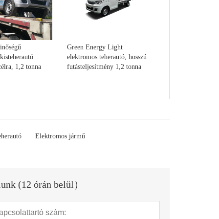
minőségű
Green Energy Light
kisteherautó
elektromos teherautó, hosszú
célra, 1,2 tonna
futásteljesítmény 1,2 tonna
eherautó
Elektromos jármű
lunk (12 órán belül）