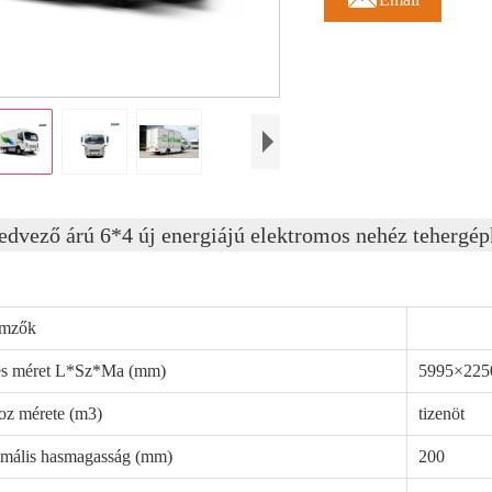
edvező árú 6*4 új energiájú elektromos nehéz tehergép
emzők
es méret L*Sz*Ma (mm)
5995×225
z mérete (m3)
tizenöt
mális hasmagasság (mm)
200