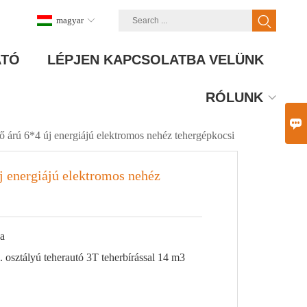
magyar
ATÓ
LÉPJEN KAPCSOLATBA VELÜNK
RÓLUNK

 árú 6*4 új energiájú elektromos nehéz tehergépkocsi
j energiájú elektromos nehéz
a
 osztályú teherautó 3T teherbírással 14 m3