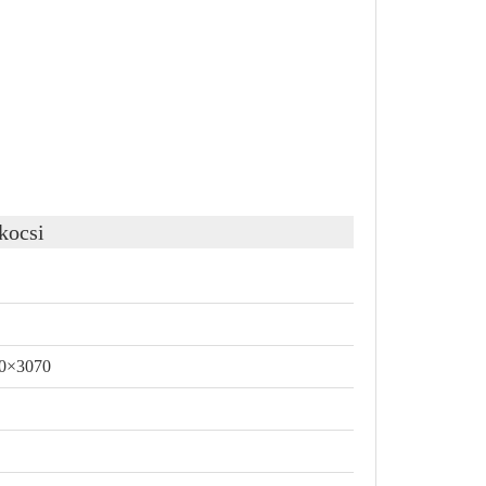
kocsi
0×3070