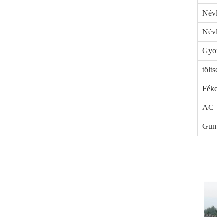
Névl
Névl
Gyor
tölts
Fék
AC
Gum