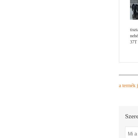
tisz
nehé
37T
a termék j
Szer