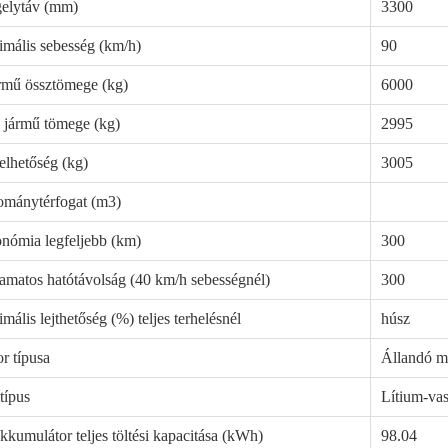
elytáv (mm)
3300
mális sebesség (km/h)
90
rmű össztömege (kg)
6000
 jármű tömege (kg)
2995
elhetőség (kg)
3005
mánytérfogat (m3)
nómia legfeljebb (km)
300
amatos hatótávolság (40 km/h sebességnél)
300
mális lejthetőség (%) teljes terhelésnél
húsz
r típusa
Állandó m
típus
Lítium-va
kkumulátor teljes töltési kapacitása (kWh)
98.04